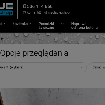
506 114 666
kontakt@hydroizolacje.shop
t
Łazienka
Posadzki
Naprawa i
żywiczne
ochrona betonu
cje
Opcje przeglądania
ucent: (wybierz)
Cena: (w