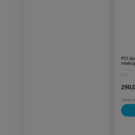
PCI Ap
iniekc
PCI
290,0
Cena ne