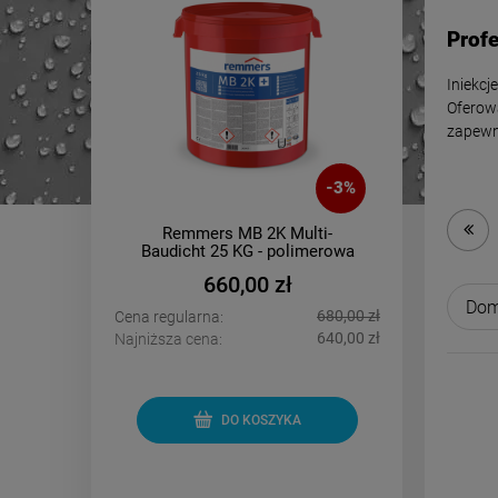
Profe
Iniekcj
Oferowa
zapewni
-
4
%
-
3
%
nd -
Remmers MB 2K Multi-
PCI
 10m2
Baudicht 25 KG - polimerowa
oddy
powłoka grubowarstwowa
660,00 zł
1 300,00 zł
680,00 zł
Cena regularna:
Cena regu
1 180,00 zł
640,00 zł
Najniższa cena:
Najniższa 
DO KOSZYKA