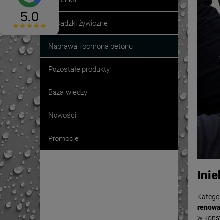
Łazienka
Posadzki żywiczne
Naprawa i ochrona betonu
Pozostałe produkty
Baza wiedzy
Nowości
Promocje
Promocje
Inie
Katego
renowa
w kons