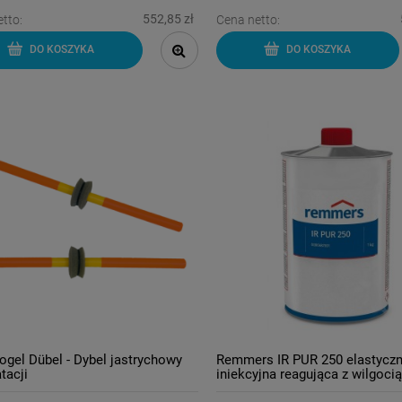
552,85 zł
tto:
Cena netto:
DO KOSZYKA
DO KOSZYKA
ogel Dübel - Dybel jastrychowy
Remmers IR PUR 250 elastyczn
tacji
iniekcyjna reagująca z wilgoci