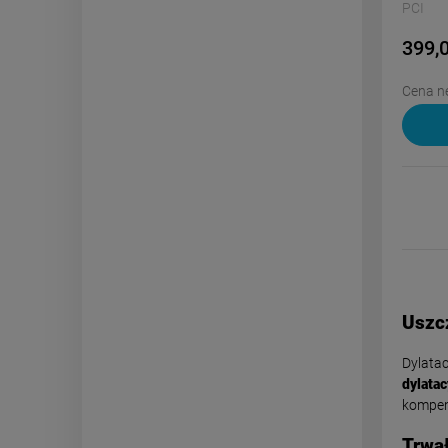
PCI
399,0
Cena ne
Uszcz
Dylatac
dylatac
kompen
Trwa