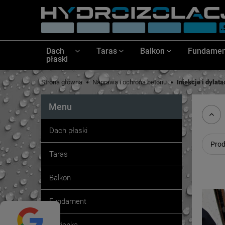
Dach
Taras
Balkon
Fundamen
płaski
Strona główna
Naprawa i ochrona betonu
Iniekcje i dylata
Menu
Dach płaski
Prod
Taras
Balkon
Fundament