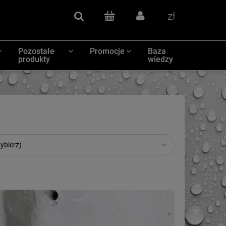
Szukaj
(pusty)
Zaloguj się
Waluty
Pozostałe
Promocje
Baza
produkty
wiedzy
ybierz)