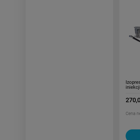
Izopre
iniekc
270,0
Cena ne