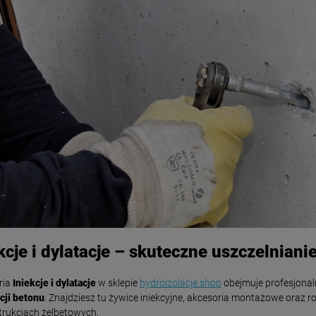
kcje i dylatacje – skuteczne uszczelnian
ria
Iniekcje i dylatacje
w sklepie
hydroizolacje.shop
obejmuje profesjonal
cji betonu
. Znajdziesz tu żywice iniekcyjne, akcesoria montażowe oraz ro
trukcjach żelbetowych.