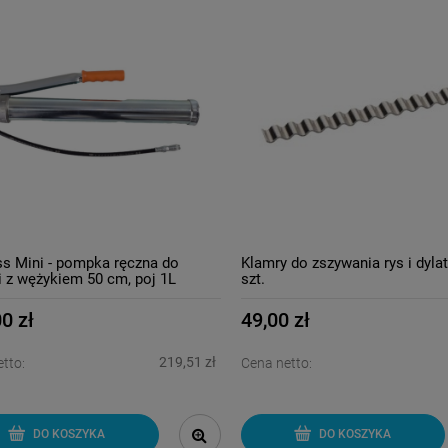
ss Mini - pompka ręczna do
Klamry do zszywania rys i dylata
ji z wężykiem 50 cm, poj 1L
szt.
0 zł
49,00 zł
219,51 zł
tto:
Cena netto:
DO KOSZYKA
DO KOSZYKA