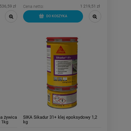
536,59 zł
1 219,51 zł
Cena netto:
DO KOSZYKA
a żywica
SIKA Sikadur 31+ klej epoksydowy 1,2
ą 1kg
kg