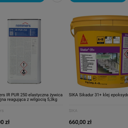
s IR PUR 250 elastyczna żywica
SIKA Sikadur 31+ klej epoksyd
yjna reagująca z wilgocią 5,3kg
rs
SIKA
0 zł
660,00 zł