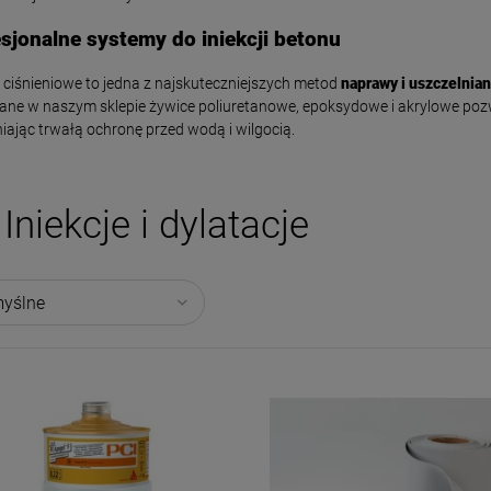
sjonalne systemy do iniekcji betonu
e ciśnieniowe to jedna z najskuteczniejszych metod
naprawy i uszczelnian
ne w naszym sklepie żywice poliuretanowe, epoksydowe i akrylowe pozwa
ając trwałą ochronę przed wodą i wilgocią.
-
6
%
-
9
%
Iniekcje i dylatacje
 Pecilastic E - mata
SIKA Sikalastic 1K RS -
latowująca pod płytki
elastyczna zaprawa
5m2
uszczelniająca 20kg
340,00 zł
320,00 zł
360,00 zł
350,00 z
larna:
Cena regularna:
360,00 zł
320,00 z
cena:
Najniższa cena:
DO KOSZYKA
DO KOSZYKA