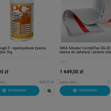
ogel F - epoksydowa żywica
SIKA Sikadur CombiFlex SG-20 
yjna 1kg
taśma do dylatacji i przerw ro
SIKA
0 zł
1 649,00 zł
235,77 zł
1 
tto:
Cena netto:
DO KOSZYKA
DO KOSZYKA