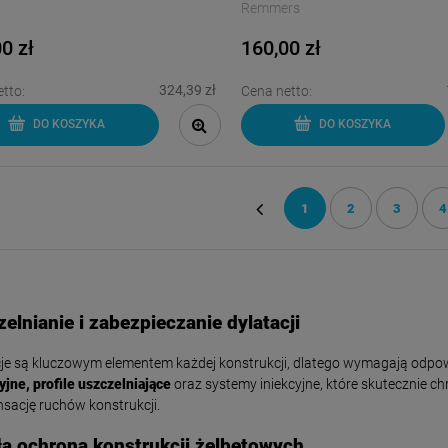
Remmers
0 zł
160,00 zł
324,39 zł
tto:
Cena netto:
DO KOSZYKA
DO KOSZYKA
1
2
3
4
«
elnianie i zabezpieczanie dylatacji
je są kluczowym elementem każdej konstrukcji, dlatego wymagają odpow
yjne, profile uszczelniające
oraz systemy iniekcyjne, które skutecznie c
sację ruchów konstrukcji.
ła ochrona konstrukcji żelbetowych