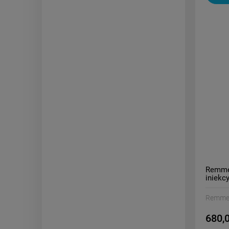
Remmer
iniekc
Remme
680,0