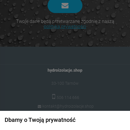
Twoje dane będą przetwarzane zgodnie z naszą
polityką prywatności
hydroizolacje.shop
33-100 Tarnów
506 114 666
kontakt@hydroizolacje.shop
Dbamy o Twoją prywatność
Popularne kategorie