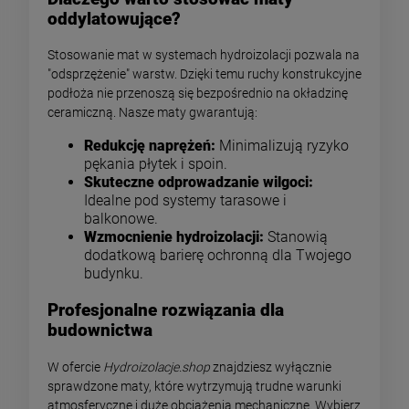
oddylatowujące?
Stosowanie mat w systemach hydroizolacji pozwala na
"odsprzężenie" warstw. Dzięki temu ruchy konstrukcyjne
podłoża nie przenoszą się bezpośrednio na okładzinę
ceramiczną. Nasze maty gwarantują:
Redukcję naprężeń:
Minimalizują ryzyko
pękania płytek i spoin.
Skuteczne odprowadzanie wilgoci:
Idealne pod systemy tarasowe i
balkonowe.
Wzmocnienie hydroizolacji:
Stanowią
dodatkową barierę ochronną dla Twojego
budynku.
Profesjonalne rozwiązania dla
budownictwa
W ofercie
Hydroizolacje.shop
znajdziesz wyłącznie
sprawdzone maty, które wytrzymują trudne warunki
atmosferyczne i duże obciążenia mechaniczne. Wybierz