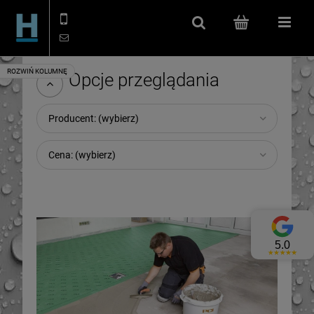
506 114 666
kontakt@hydroizolacje.shop
Szukaj
(pusty)
Menu
Opcje przeglądania
Producent: (wybierz)
Cena: (wybierz)