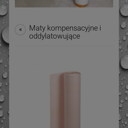
Maty kompensacyjne i
oddylatowujące
-
6
%
-
9
%