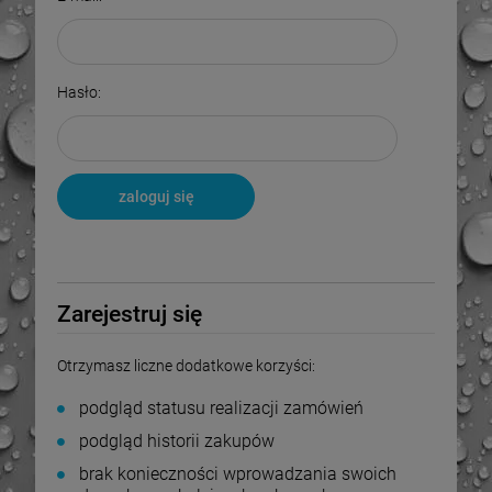
Hasło:
zaloguj się
Nie pamiętasz hasła?
Zarejestruj się
Otrzymasz liczne dodatkowe korzyści:
podgląd statusu realizacji zamówień
podgląd historii zakupów
-
6
%
-
9
%
brak konieczności wprowadzania swoich