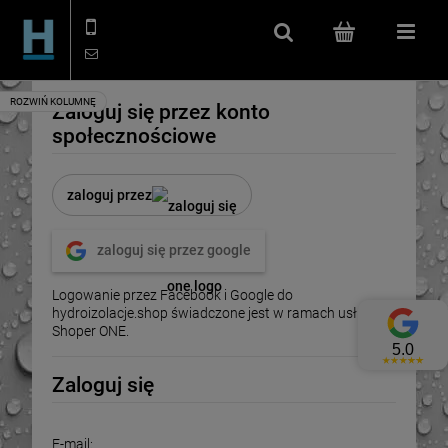
506 114 666
kontakt@hydroizolacje.shop
Szukaj
(pusty)
Menu
Zaloguj się przez konto
społecznościowe
zaloguj przez
zaloguj się przez google
Logowanie przez Facebook i Google do
hydroizolacje.shop świadczone jest w ramach usługi
Shoper ONE.
Zaloguj się
E-mail: