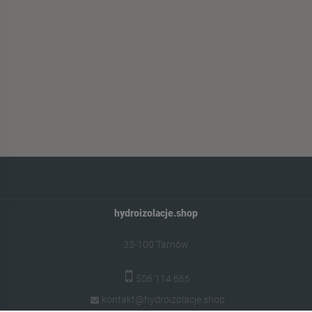
hydroizolacje.shop
33-100 Tarnów
506 114 666
kontakt@hydroizolacje.shop