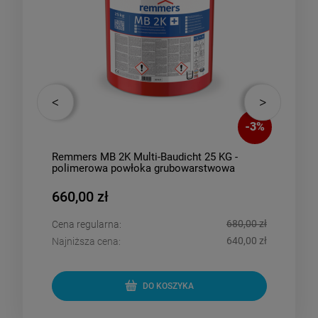
-
3
%
ers MB 2K Multi-Baudicht 25 KG -
PCI Pecilastic E - 
merowa powłoka grubowarstwowa
płytki 5m2
,00 zł
340,00 zł
680,00 zł
regularna:
Cena regularna:
640,00 zł
ższa cena:
Najniższa cena:
DO KOSZYKA
D