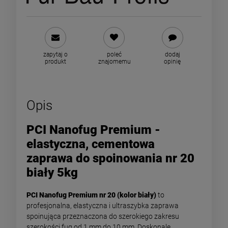
zapytaj o
poleć
dodaj
produkt
znajomemu
opinię
Opis
PCI Nanofug Premium -
elastyczna, cementowa
zaprawa do spoinowania nr 20
biały 5kg
PCI Nanofug Premium nr 20 (kolor biały)
to
profesjonalna, elastyczna i ultraszybka zaprawa
spoinująca przeznaczona do szerokiego zakresu
szerokości fug od 1 mm do 10 mm. Doskonale