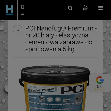
506 114 666
kontakt@hydroizolacje.shop
Szukaj
(pusty)
Menu
PCI Nanofug® Premium -
nr 20 biały - elastyczna,
cementowa zaprawa do
spoinowania 5 kg