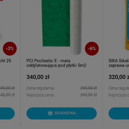
-
6
%
cilastic E - mata
SIKA Sikalastic 1K RS - elasty
atowująca pod płytki 5m2
zaprawa uszczelniająca 20kg
00 zł
320,00 zł
360,00 zł
35
egularna:
Cena regularna:
360,00 zł
32
sza cena:
Najniższa cena:
DO KOSZYKA
DO KOSZYKA