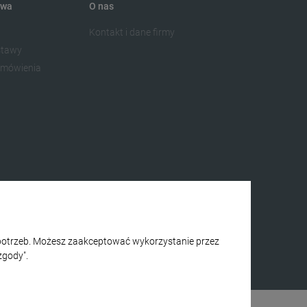
awa
O nas
Kontakt i dane firmy
stawy
zamówienia
h potrzeb. Możesz zaakceptować wykorzystanie przez
zgody".