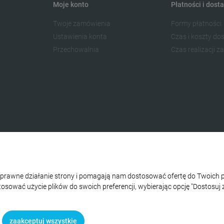
Moje konto
Płatności i dost
Twoje zamówienia
Formy płatności
Ustawienia konta
Czas i koszty do
Przechowalnia
Czas realizacji 
 poprawne działanie strony i pomagają nam dostosować ofertę do Twoic
stosować użycie plików do swoich preferencji, wybierając opcję "Dostosuj 
e prywatności.
zaakceptuj wszystkie