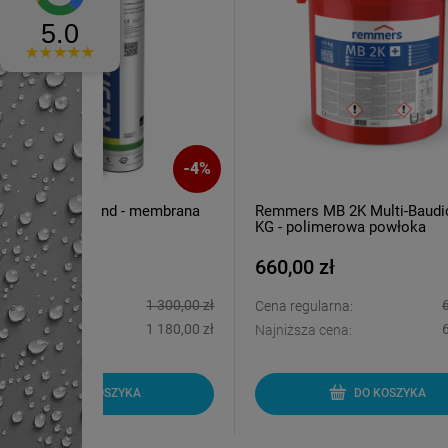
-
4
%
-
3
%
- membrana
Remmers MB 2K Multi-Baudicht 25
PCI Pe
KG - polimerowa powłoka
oddyl
grubowarstwowa
660,00 zł
340,
1 300,00 zł
680,00 zł
Cena regularna:
Cena r
1 180,00 zł
640,00 zł
Najniższa cena:
Najniż
KA
DO KOSZYKA