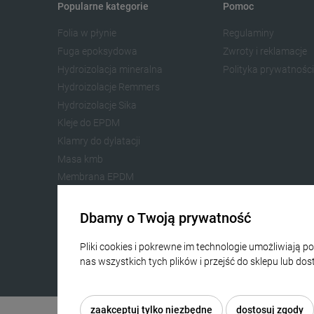
Popularne kategorie
Pomoc
Folia w płynie
Regulaminy
Fuga epoksydowa
Zwroty i reklamacje
Hydroizolacja mineralna
Polityka prywatności
Hydroizolacje Remmers
Hydroizolacje Sika
Kleje do EPDM
Klamry do dylatacji
Masa kmb
Membrana EPDM
Zaprawa do spoinowania
Żywica epoksydowa
Dbamy o Twoją prywatność
Żywica poliuretanowa
Pliki cookies i pokrewne im technologie umożliwiają
Żywica na taras
nas wszystkich tych plików i przejść do sklepu lub do
Więcej o plikach cookies przeczytasz w naszej Polityc
zaakceptuj tylko niezbędne
dostosuj zgody