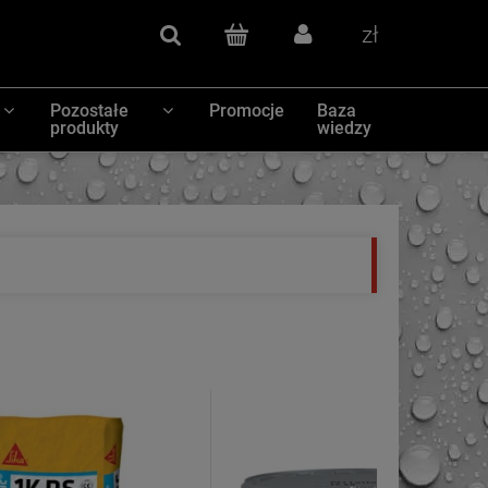
Szukaj
(pusty)
Zaloguj się
Waluty
Pozostałe
Promocje
Baza
produkty
wiedzy