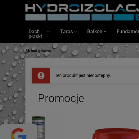
Dach
Taras
Balkon
Fundame
płaski
Strona główna
Ten produkt jest niedostępny.
Promocje