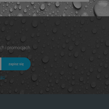
ch i promocjach.
zapisz się
ści