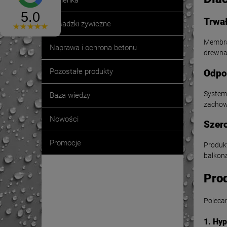
Łazienka
Trwał
Posadzki żywiczne
Membra
Naprawa i ochrona betonu
drewna
Pozostałe produkty
Odpo
System
Baza wiedzy
zachowu
Nowości
Szer
Promocje
Produkt
balkona
Pro
Promocje
Poleca
1. Hy