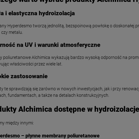
a i elastyczna hydroizolacja
ny Hyperdesmo tworzą jednolitą, bezspoinową powłokę o doskonałej p
 czy metalu.
rność na UV i warunki atmosferyczne
y poliuretanowe Alchimica wykazują bardzo wysoką odporność na promie
jąc właściwości przez wiele lat.
okie zastosowanie
y te sprawdzają się zarówno w nowych inwestycjach, jak i przy renowac
ch, fundamentach, a także na detalach konstrukcyjnych.
dukty Alchimica dostępne w hydroizolacj
my między innymi:
perdesmo – płynne membrany poliuretanowe