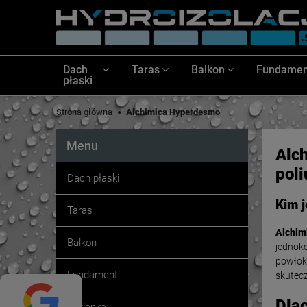
Dach
Taras
Balkon
Fundamen
płaski
Strona główna
Alchimica Hyperdesmo
Menu
Alc
pol
Dach płaski
Kim j
Taras
Alchim
Balkon
jednok
powłok
Fundament
skutec
Dla