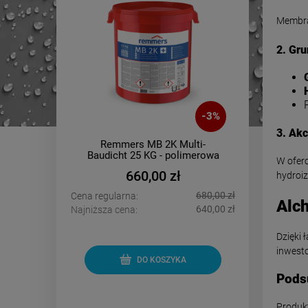
Membran
2. Gru
-
4
%
-
3
%
3. Akc
nd -
Remmers MB 2K Multi-
PCI
 10m2
Baudicht 25 KG - polimerowa
oddy
W oferc
powłoka grubowarstwowa
660,00 zł
hydroiz
1 300,00 zł
680,00 zł
Cena regularna:
Cena regu
Alch
1 180,00 zł
640,00 zł
Najniższa cena:
Najniższa 
Dzięki 
inwesto
DO KOSZYKA
Pods
Produk