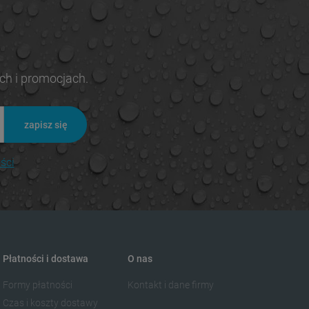
ch i promocjach.
zapisz się
ści
Płatności i dostawa
O nas
Formy płatności
Kontakt i dane firmy
Czas i koszty dostawy