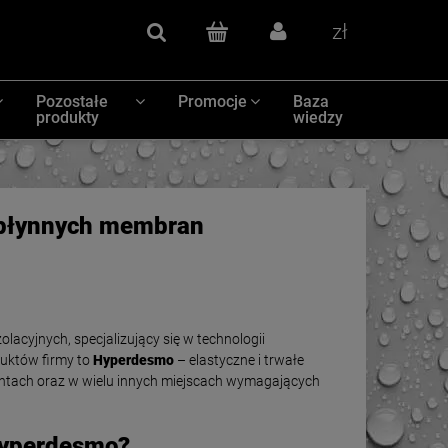
Szukaj
(pusty)
Zaloguj się
Waluty
Pozostałe
Promocje
Baza
produkty
wiedzy
i płynnych membran
yjnych, specjalizujący się w technologii
uktów firmy to
Hyperdesmo
– elastyczne i trwałe
ntach oraz w wielu innych miejscach wymagających
Hyperdesmo?