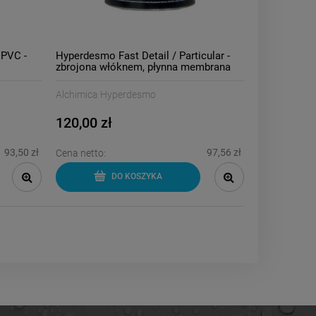
 PVC -
Hyperdesmo Fast Detail / Particular -
zbrojona włóknem, płynna membrana
poliuretanowa 1kg
Alchimica Hyperdesmo
120,00 zł
93,50 zł
97,56 zł
Cena netto:
DO KOSZYKA