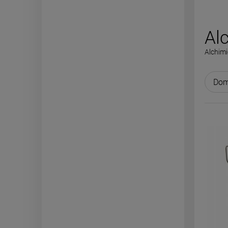
Al
Alchim