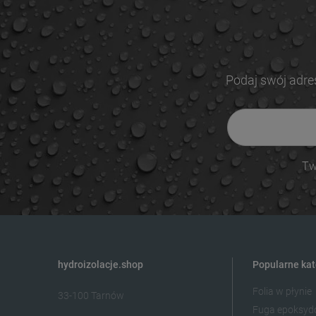
Podaj swój adre
Tw
hydroizolacje.shop
Popularne kat
Folia w płynie
33-100 Tarnów
Fuga epoksy