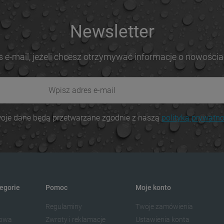
Newsletter
s e-mail, jeżeli chcesz otrzymywać informacje o nowościa
oje dane będą przetwarzane zgodnie z naszą
polityką prywatno
egorie
Pomoc
Moje konto
Regulaminy
Twoje zamówienia
dowa
Zwroty i reklamacje
Ustawienia konta