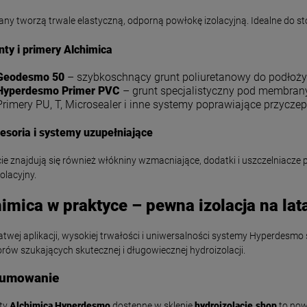
y tworzą trwale elastyczną, odporną powłokę izolacyjną. Idealne do st
nty i primery Alchimica
Geodesmo 50
– szybkoschnący grunt poliuretanowy do podłoży
Hyperdesmo Primer PVC
– grunt specjalistyczny pod membran
Primery PU, T, Microsealer i inne systemy poprawiające przycze
-
6
%
-
9
%
esoria i systemy uzupełniające
 Pecilastic E - mata
SIKA Sikalastic 1K RS -
latowująca pod płytki
elastyczna zaprawa
ie znajdują się również włókniny wzmacniające, dodatki i uszczelniacz
5m2
uszczelniająca 20kg
340,00 zł
320,00 zł
olacyjny.
360,00 zł
350,00 z
larna:
Cena regularna:
imica w praktyce – pewna izolacja na lat
360,00 zł
320,00 z
cena:
Najniższa cena:
łatwej aplikacji, wysokiej trwałości i uniwersalności systemy Hyperdes
rów szukających skutecznej i długowiecznej hydroizolacji.
DO KOSZYKA
DO KOSZYKA
umowanie
ty
Alchimica Hyperdesmo
dostępne w sklepie
hydroizolacje.shop
to now