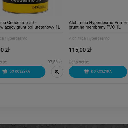
ica Geodesmo 50 -
Alchimica Hyperdesmo Primer
wiążący grunt poliuretanowy 1L
grunt na membrany PVC 1L
ica Hyperdesmo
Alchimica Hyperdesmo
0 zł
115,00 zł
97,56 zł
tto:
Cena netto:
DO KOSZYKA
DO KOSZYKA