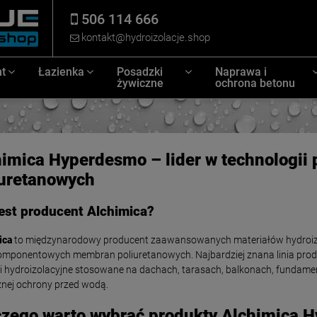
506 114 666
kontakt@hydroizolacje.shop
t
Łazienka
Posadzki
Naprawa i
żywiczne
ochrona betonu
himica Hyperdesmo – lider w technologi
iuretanowych
est producent Alchimica?
ica
to międzynarodowy producent zaawansowanych materiałów hydroizolac
omponentowych membran poliuretanowych. Najbardziej znana linia prod
i hydroizolacyjne stosowane na dachach, tarasach, balkonach, fundame
znej ochrony przed wodą.
czego warto wybrać produkty Alchimica 