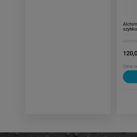
Alchim
szybko
Alchim
120,0
Cena ne