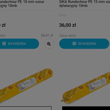
undschnur PE 10 mm sznur
SIKA Rundschnur PE 15 mm sz
cyjny 10mb
dylatacyjny 10mb
SIKA
 zł
36,00 zł
56,91 zł
tto:
Cena netto:
DO KOSZYKA
DO KOSZYKA