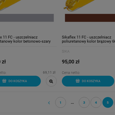
ex 11 FC - uszczelniacz
Sikaflex 11 FC - uszczelniacz
etanowy kolor betonowo-szary
poliuretanowy kolor brązowy 6
SIKA
 zł
95,00 zł
69,11 zł
tto:
Cena netto:
DO KOSZYKA
DO KOSZYKA
1
...
3
4
5
«