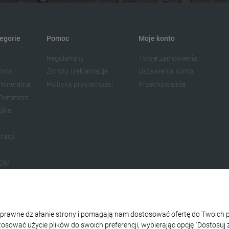
egorie
Pomoc
Moje konto
Regulaminy
Twoje zamówienia
dowa
Zwroty i reklamacje
Ustawienia konta
 mineralna
Polityka prywatności
Przechowalnia
e Remmers
Sika
tacji
PDM
poinowania
ydowa
etanowa
 poprawne działanie strony i pomagają nam dostosować ofertę do Twoic
as
stosować użycie plików do swoich preferencji, wybierając opcję "Dostosuj 