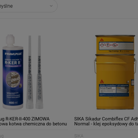
ug R-KER-II-400 ZIMOWA
SIKA Sikadur Combiflex CF Ad
owa kotwa chemiczna do betonu
Normal - klej epoksydowy do 
Combilfex
ug
SIKA