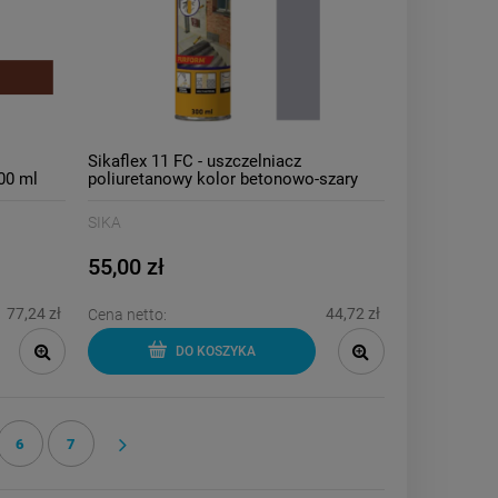
Sikaflex 11 FC - uszczelniacz
00 ml
poliuretanowy kolor betonowo-szary
300ml
SIKA
55,00 zł
77,24 zł
44,72 zł
Cena netto:
DO KOSZYKA
6
7
»