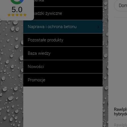
Łazienka
Posadzki żywiczne
Naprawa i ochrona betonu
Pozostałe produkty
Baza wiedzy
Nowości
Promocje
Promocje
Rawlpl
hybryd
400ml
Rawlpl