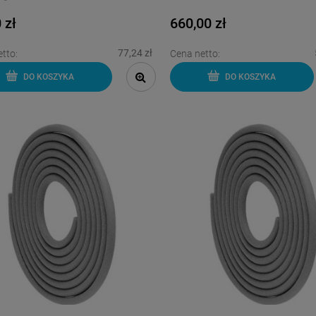
 zł
660,00 zł
77,24 zł
tto:
Cena netto:
DO KOSZYKA
DO KOSZYKA
-
6
%
-
9
%
 Pecilastic E - mata
SIKA Sikalastic 1K RS -
latowująca pod płytki
elastyczna zaprawa
5m2
uszczelniająca 20kg
340,00 zł
320,00 zł
360,00 zł
350,00 z
larna:
Cena regularna:
360,00 zł
320,00 z
cena:
Najniższa cena:
DO KOSZYKA
DO KOSZYKA