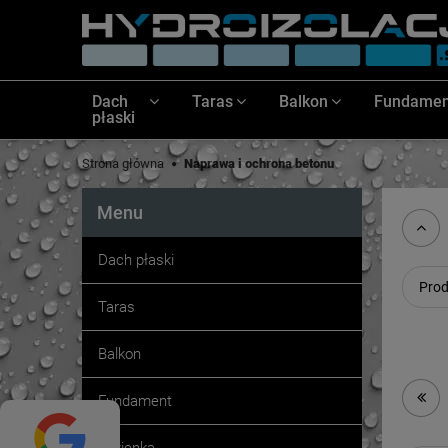
Dach
Taras
Balkon
Fundamen
płaski
Strona główna
Naprawa i ochrona betonu
Menu
Dach płaski
Prod
Taras
Balkon
Fundament