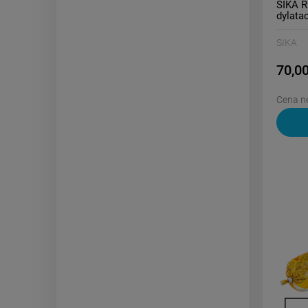
SIKA R
dylata
SIKA
70,00
Cena ne