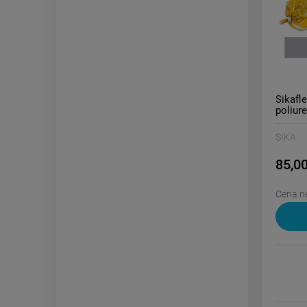
Sikafl
poliur
600 ml
SIKA
85,00
Cena ne