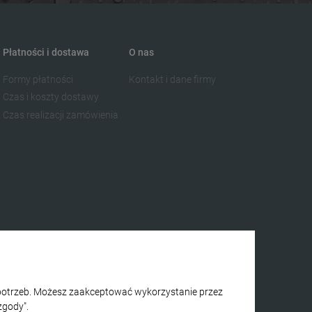
Płatności i dostawa
O nas
Formy płatności
Kontakt i dane firmy
Czas i koszty dostawy
Czas realizacji zamówienia
h potrzeb. Możesz zaakceptować wykorzystanie przez
zgody".