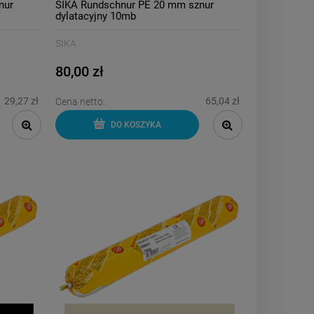
nur
SIKA Rundschnur PE 20 mm sznur
dylatacyjny 10mb
SIKA
80,00 zł
29,27 zł
65,04 zł
Cena netto:
DO KOSZYKA