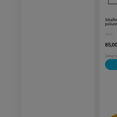
Sikafl
poliur
SIKA
85,00
Cena ne