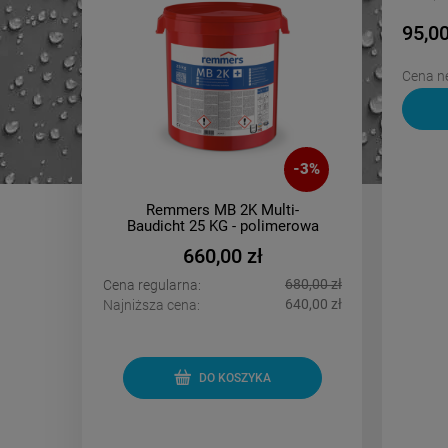
95,00
Cena ne
-
4
%
-
3
%
nd -
Remmers MB 2K Multi-
PCI
 10m2
Baudicht 25 KG - polimerowa
oddy
powłoka grubowarstwowa
660,00 zł
1 300,00 zł
680,00 zł
Cena regularna:
Cena regu
1 180,00 zł
640,00 zł
Najniższa cena:
Najniższa 
DO KOSZYKA