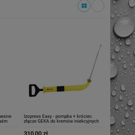
hesive
Izopress Easy - pompka + króciec
taśm
złącze GEKA do kremów iniekcyjnych
poj 1L
310,00 zł