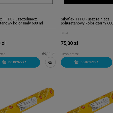
ex 11 FC - uszczelniacz
Sikaflex 11 FC - uszczelniacz
etanowy kolor biały 600 ml
poliuretanowy kolor czarny 60
SIKA
 zł
75,00 zł
69,11 zł
tto:
Cena netto:
DO KOSZYKA
DO KOSZYKA