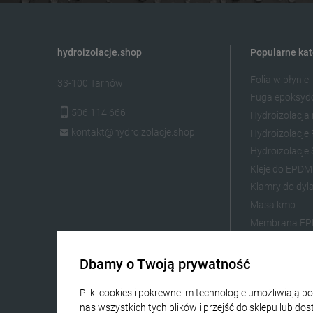
hydroizolacje.shop
Popularne kat
Folia w płynie
33-100 Tarnów
Fuga epoksy
506 114 666
Hydroizolacja
kontakt@hydroizolacje.shop
Hydroizolacj
Hydroizolacje 
Kleje do EPDM
Klamry do dyla
Masa kmb
Membrana E
Zaprawa do s
Żywica epoks
Dbamy o Twoją prywatność
Żywica poliur
Pliki cookies i pokrewne im technologie umożliwiają
Żywica na tar
nas wszystkich tych plików i przejść do sklepu lub do