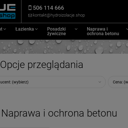
506 114 666
kontakt@hydroizolacje.shop
t
Łazienka
Posadzki
Naprawa i
żywiczne
ochrona betonu
Opcje przeglądania
ucent: (wybierz)
Cena: (w
Naprawa i ochrona betonu