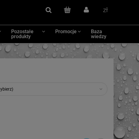
Szukaj
(pusty)
Zaloguj się
Waluty
Pozostałe
Promocje
Baza
produkty
wiedzy
ybierz)