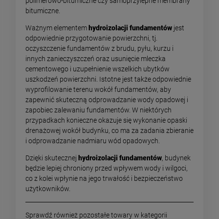
polimerowo-bitumiczne czy samoprzylepne membrany
bitumiczne.
Ważnym elementem
hydroizolacji fundamentów
jest
odpowiednie przygotowanie powierzchni, tj.
oczyszczenie fundamentów z brudu, pyłu, kurzu i
innych zanieczyszczeń oraz usunięcie mleczka
cementowego i uzupełnienie wszelkich ubytków
uszkodzeń powierzchni. Istotne jest także odpowiednie
wyprofilowanie terenu wokół fundamentów, aby
zapewnić skuteczną odprowadzanie wody opadowej i
zapobiec zalewaniu fundamentów. W niektórych
przypadkach konieczne okazuje się wykonanie opaski
drenażowej wokół budynku, co ma za zadania zbieranie
i odprowadzanie nadmiaru wód opadowych.
Dzięki skutecznej
hydroizolacji fundamentów
, budynek
będzie lepiej chroniony przed wpływem wody i wilgoci,
co z kolei wpłynie na jego trwałość i bezpieczeństwo
użytkowników.
Sprawdź również pozostałe towary w kategorii