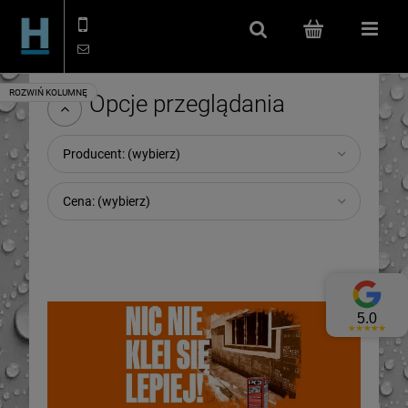
506 114 666
kontakt@hydroizolacje.shop
Szukaj
(pusty)
Menu
Opcje przeglądania
Producent: (wybierz)
Cena: (wybierz)