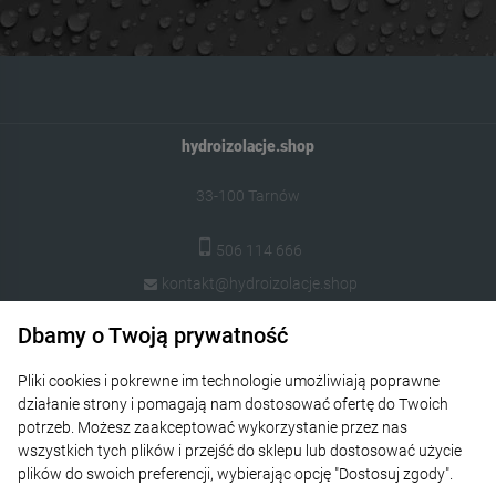
hydroizolacje.shop
33-100 Tarnów
506 114 666
kontakt@hydroizolacje.shop
Dbamy o Twoją prywatność
Popularne kategorie
Pliki cookies i pokrewne im technologie umożliwiają poprawne
Pomoc
działanie strony i pomagają nam dostosować ofertę do Twoich
potrzeb. Możesz zaakceptować wykorzystanie przez nas
Moje konto
wszystkich tych plików i przejść do sklepu lub dostosować użycie
plików do swoich preferencji, wybierając opcję "Dostosuj zgody".
Płatności i dostawa