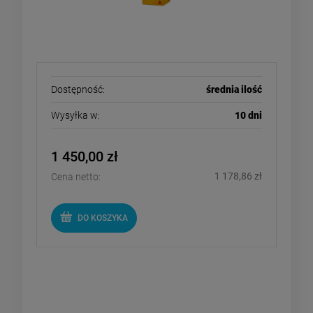
Dostępność:
średnia ilość
Wysyłka w:
10 dni
1 450,00 zł
1 178,86 zł
Cena netto:
DO KOSZYKA
SIKA SikaShield E80 - KSK
samoprzylepna membrana