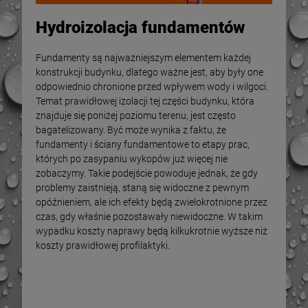
Hydroizolacja fundamentów
Fundamenty są najważniejszym elementem każdej
konstrukcji budynku, dlatego ważne jest, aby były one
odpowiednio chronione przed wpływem wody i wilgoci.
Temat prawidłowej izolacji tej części budynku, która
znajduje się poniżej poziomu terenu, jest często
bagatelizowany. Być może wynika z faktu, że
fundamenty i ściany fundamentowe to etapy prac,
których po zasypaniu wykopów już więcej nie
zobaczymy. Takie podejście powoduje jednak, że gdy
problemy zaistnieją, staną się widoczne z pewnym
opóźnieniem, ale ich efekty będą zwielokrotnione przez
czas, gdy właśnie pozostawały niewidoczne. W takim
wypadku koszty naprawy będą kilkukrotnie wyższe niż
koszty prawidłowej profilaktyki.
-
6
%
-
9
%