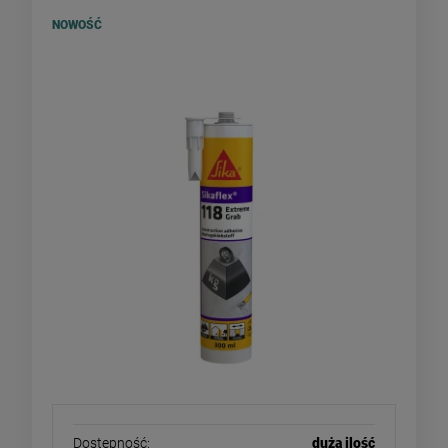
NOWOŚĆ
SIKA Sikaflex 118 Extreme Grab -
klej montażowy 290ml
Dostępność:
duża ilość