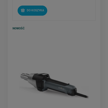
DO KOSZYKA
NOWOŚĆ
Steinel HD2620 E - zgrzewarka do
membran EPDM PCV 230V
ZESTAW