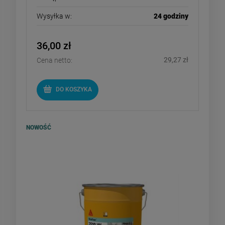
Wysyłka w:
24 godziny
36,00 zł
29,27 zł
Cena netto:
DO KOSZYKA
NOWOŚĆ
SIKA Sikafloor 2510 W - żywica
epoksydowa do garażu RAL 7035
5kg