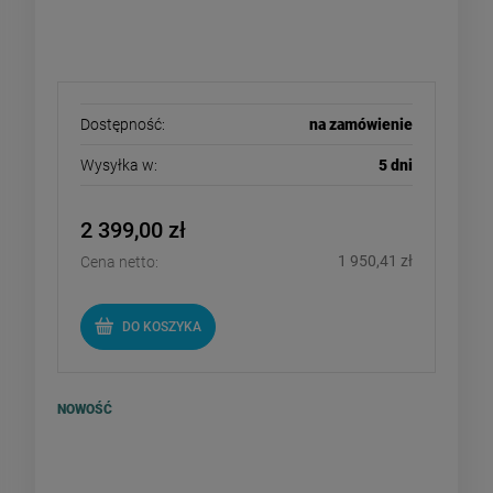
Dostępność:
na zamówienie
Wysyłka w:
5 dni
2 399,00 zł
1 950,41 zł
Cena netto:
DO KOSZYKA
NOWOŚĆ
SIKA Sikalastic 220 W - folia w
płynie 7kg