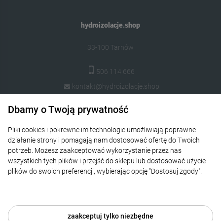
hydroizolacje.shop
33-100 Tarnów
506 114 666
kontakt@hydroizolacje.shop
Dbamy o Twoją prywatność
Popularne kategorie
Pliki cookies i pokrewne im technologie umożliwiają poprawne
Pomoc
działanie strony i pomagają nam dostosować ofertę do Twoich
potrzeb. Możesz zaakceptować wykorzystanie przez nas
Moje konto
wszystkich tych plików i przejść do sklepu lub dostosować użycie
plików do swoich preferencji, wybierając opcję "Dostosuj zgody".
Płatności i dostawa
Więcej o plikach cookies przeczytasz w naszej Polityce
prywatności.
O nas
zaakceptuj tylko niezbędne