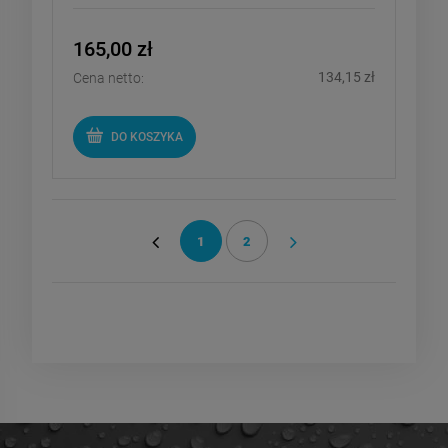
165,00 zł
134,15 zł
Cena netto:
DO KOSZYKA
1
2
«
»