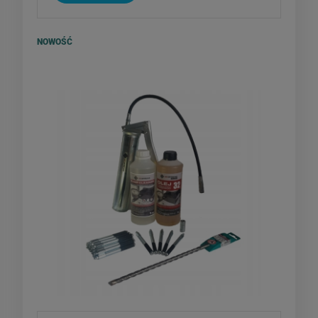
NOWOŚĆ
Zestaw do iniekcji: pompka, pakery,
wiertło, olej, czyścik