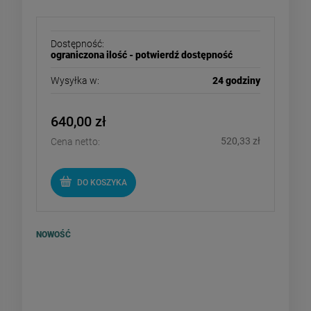
Dostępność:
ograniczona ilość - potwierdź dostępność
Wysyłka w:
24 godziny
640,00 zł
520,33 zł
Cena netto:
DO KOSZYKA
NOWOŚĆ
Rolka, wałek dociskowy
łożyskowany do EPDM PCV 40mm