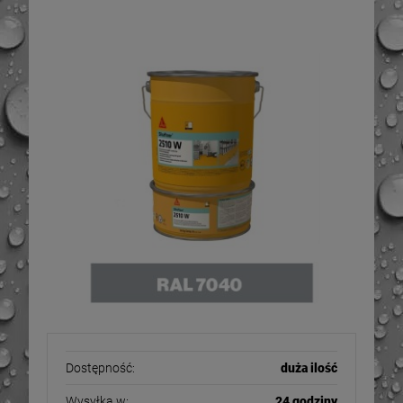
epoksydowa do garażu RAL 7040
5kg
Dostępność:
duża ilość
-
6
%
-
9
%
Wysyłka w:
24 godziny