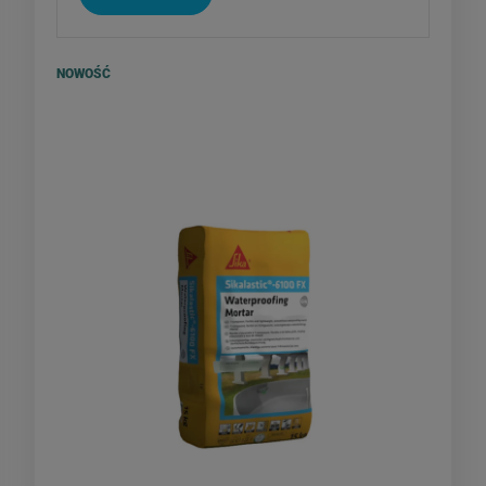
NOWOŚĆ
SIKA Sikalastic 6100 FX -
jednoskładnikowa, elastyczna
izolacja mineralna 15kg