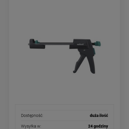
profesjonalny pistolet, wyciskacz
do silikonów i mas
Dostępność:
duża ilość
Wysyłka w:
24 godziny