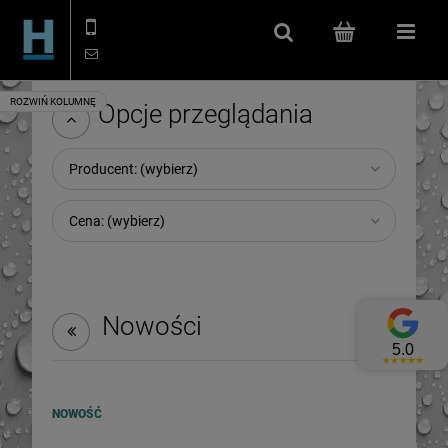
506 114 666
kontakt@hydroizolacje.shop
Szukaj
(pusty)
Menu
Opcje przeglądania
Producent: (wybierz)
Cena: (wybierz)
Nowości
NOWOŚĆ
SIKA Sikafloor 2510 W - żywica