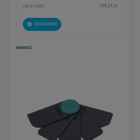
138,21 zł
Cena netto:
DO KOSZYKA
NOWOŚĆ
Wolfcraft - zestaw kostek
gładzików do wygładzania fug
silikonowych 5szt