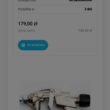
Dostępność:
na zamówienie
Wysyłka w:
3 dni
179,00 zł
145,53 zł
Cena netto:
DO KOSZYKA
Hertalan Top Gun - pistolet
natryskowy z wężem