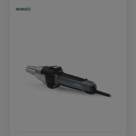
NOWOŚĆ
Steinel HD2620 E - zgrzewarka do
membran EPDM PCV 230V
ZESTAW