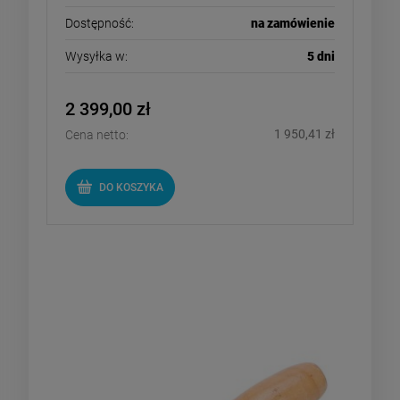
Dostępność:
na zamówienie
Wysyłka w:
5 dni
2 399,00 zł
1 950,41 zł
Cena netto:
DO KOSZYKA
Mosiężny wałek rolka dociskowa
do detali naroży membran EPDM
PCV papy 6mm