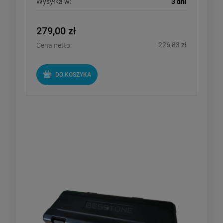
Wysyłka w:
3 dni
279,00 zł
226,83 zł
Cena netto:
DO KOSZYKA
BesstPro Case black - walizka na
zgrzewarkę ręczną