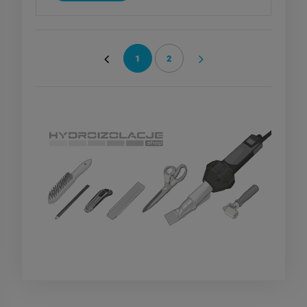
1
2
«
»