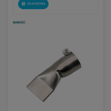
DO KOSZYKA
NOWOŚĆ
Dysza do zgrzewarek
szerokoszczelinowa 40mm