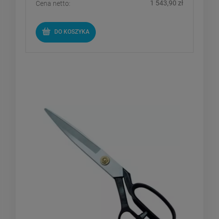
1 543,90 zł
Cena netto:
DO KOSZYKA
Nożyce dekarskie do cięcia
membran EPDM PVC 25cm