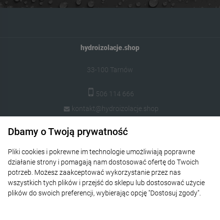
hydroizolacje.shop
33-100 Tarnów
506 114 666
kontakt@hydroizolacje.shop
Dbamy o Twoją prywatność
Popularne kategorie
Pliki cookies i pokrewne im technologie umożliwiają poprawne
Pomoc
działanie strony i pomagają nam dostosować ofertę do Twoich
potrzeb. Możesz zaakceptować wykorzystanie przez nas
Moje konto
wszystkich tych plików i przejść do sklepu lub dostosować użycie
plików do swoich preferencji, wybierając opcję "Dostosuj zgody".
Płatności i dostawa
Więcej o plikach cookies przeczytasz w naszej Polityce
prywatności.
O nas