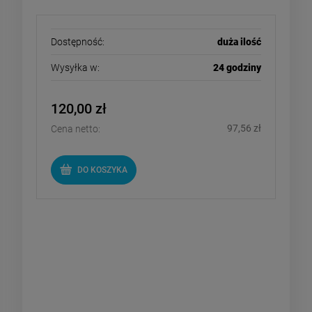
Dostępność:
duża ilość
Wysyłka w:
24 godziny
120,00 zł
97,56 zł
Cena netto:
DO KOSZYKA
Herz Rion - zgrzewarka ręczna do
tworzyw termoplastycznych 1600
W 230 V