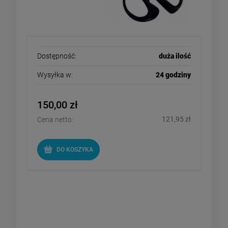
Dostępność:
duża ilość
Wysyłka w:
24 godziny
150,00 zł
121,95 zł
Cena netto:
DO KOSZYKA
Herz dysza do zgrzewarek
szerokoszczelinowa 20mm z
wygiętą stopką