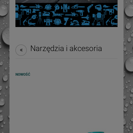
Narzędzia i akcesoria
NOWOŚĆ
Rolka, wałek dociskowy
łożyskowany do EPDM PCV 40mm
-
6
%
-
9
%