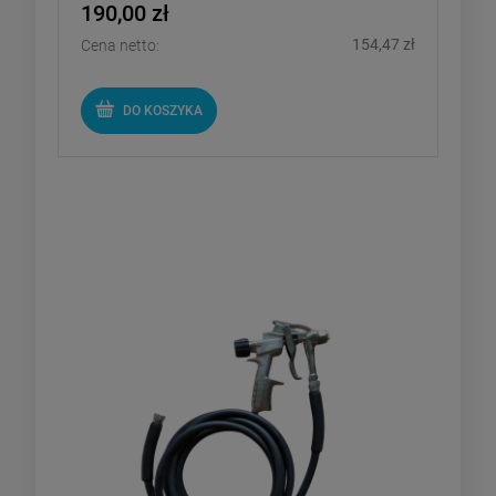
190,00 zł
154,47 zł
Cena netto:
DO KOSZYKA
BESST Spray Gun - pistolet
natryskowy krótki z wężem