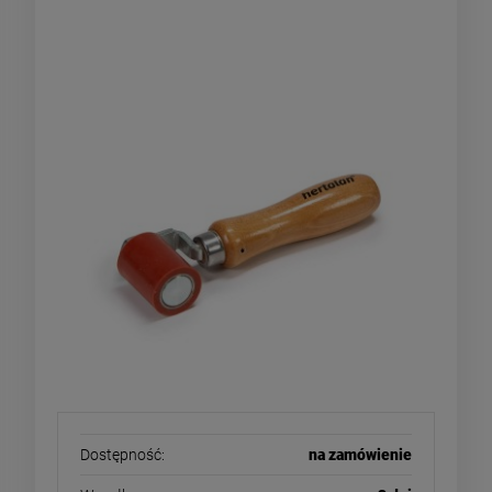
dociskowy łożyskowany do EPDM
PCV 40mm
Dostępność:
na zamówienie