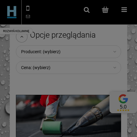
506 114 666
kontakt@hydroizolacje.shop
Szukaj
(pusty)
Menu
Opcje przeglądania
Producent: (wybierz)
Cena: (wybierz)