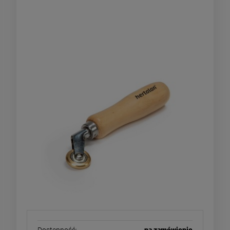
Hertalan / Herz - rolka, wałek
dociskowy mosiężny do EPDM PCV
5mm do naroży