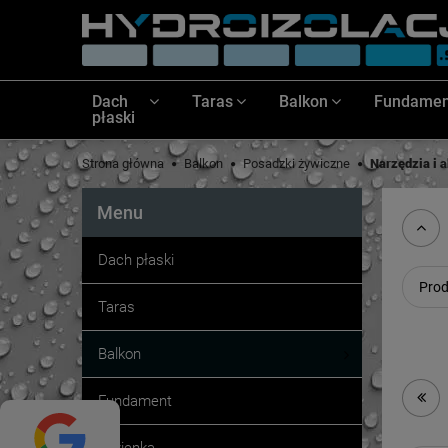
Dach
Taras
Balkon
Fundamen
płaski
Strona główna
Balkon
Posadzki żywiczne
Narzędzia i a
Menu
Dach płaski
Prod
Taras
Balkon
Fundament