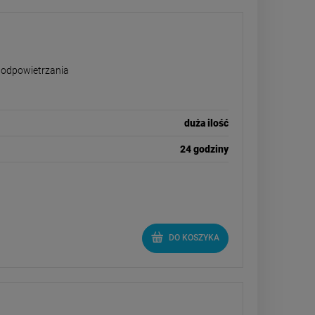
 iglasty do odpowietrzania 25 cm
o odpowietrzania
duża ilość
24 godziny
DO KOSZYKA
 - profesjonalny pistolet, wyciskacz