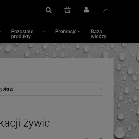
Szukaj
(pusty)
Zaloguj się
Waluty
Pozostałe
Promocje
Baza
produkty
wiedzy
ybierz)
kacji żywic