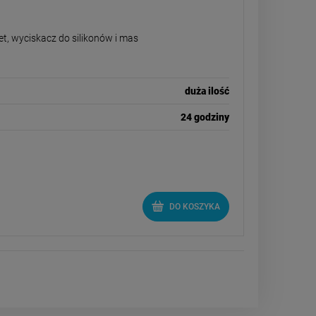
et, wyciskacz do silikonów i mas
duża ilość
24 godziny
DO KOSZYKA