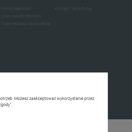
Formy płatności
Kontakt i dane firmy
Czas i koszty dostawy
Czas realizacji zamówienia
h potrzeb. Możesz zaakceptować wykorzystanie przez
zgody".
| realizacja
l
everART