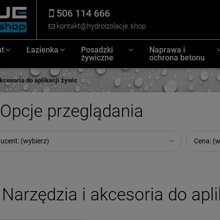
506 114 666
kontakt@hydroizolacje.shop
t
Łazienka
Posadzki
Naprawa i
żywiczne
ochrona betonu
kcesoria do aplikacji żywic
Opcje przeglądania
ucent: (wybierz)
Cena: (w
Narzędzia i akcesoria do apli