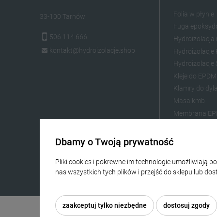
Folia w płynie
33-100 Tarnów
Fuga epoksy
506 114 666
Hydroizolacja
kontakt@hydroizolacje.shop
Hydroizolacj
Hydroizolacje 
Kleje do EPDM
Klamry do dyla
Masa kmb
Membrana E
Zaprawa do s
Żywica epoks
Dbamy o Twoją prywatność
Żywica poliur
Pliki cookies i pokrewne im technologie umożliwiają
Żywica na tar
nas wszystkich tych plików i przejść do sklepu lub do
Więcej o plikach cookies przeczytasz w naszej Polityc
zaakceptuj tylko niezbędne
dostosuj zgody
2026 ©
hydroizola