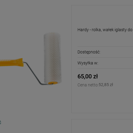
Hardy - rolka, wałek
Hardy - rolka, wałek iglasty d
Dostępność:
Wysyłka w:
65,00 zł
52,85 zł
Cena netto:
Ć
Wolfcraft MG 600 PRO