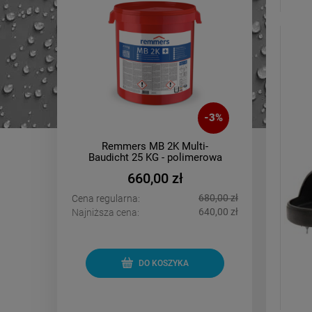
-
4
%
-
3
%
nd -
Remmers MB 2K Multi-
PCI
 10m2
Baudicht 25 KG - polimerowa
oddy
powłoka grubowarstwowa
660,00 zł
1 300,00 zł
680,00 zł
Cena regularna:
Cena regu
1 180,00 zł
640,00 zł
Najniższa cena:
Najniższa 
DO KOSZYKA