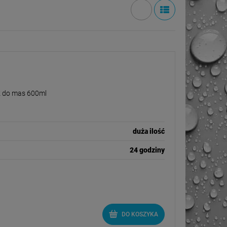
 wyciskacz do mas 600ml
z do mas 600ml
duża ilość
24 godziny
DO KOSZYKA