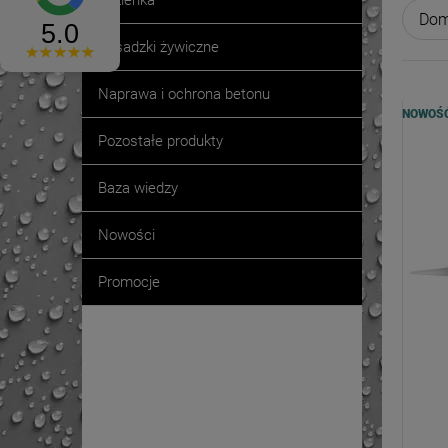
Łazienka
Posadzki żywiczne
Naprawa i ochrona betonu
NOWOŚ
Pozostałe produkty
Baza wiedzy
Nowości
Promocje
Promocje