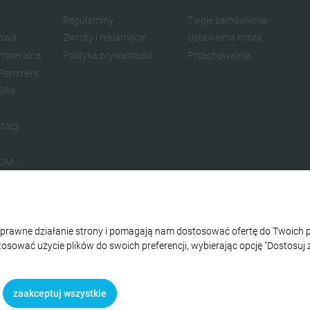
Regulaminy
Twoje zamówienia
dowa
Zwroty i reklamacje
Ustawienia konta
 mineralna
Polityka prywatności
Przechowalnia
e Remmers
Sika
tacji
PDM
poinowania
ydowa
etanowa
 poprawne działanie strony i pomagają nam dostosować ofertę do Twoic
as
stosować użycie plików do swoich preferencji, wybierając opcję "Dostosuj 
e prywatności.
zaakceptuj wszystkie
cje.shop
| sklep internetowy
| styl graficzny
Shoper.pl
ShopGadget.p